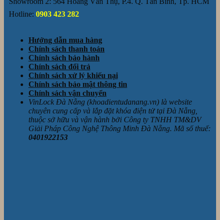
Showroom 2: 564 Hoàng Văn Thụ, P.4. Q. Tân Bình, Tp. HCM
Hotline:
0903 423 282
Hướng dẫn mua hàng
Chính sách thanh toán
Chính sách bảo hành
Chính sách đổi trả
Chính sách xử lý khiếu nại
Chính sách bảo mật thông tin
Chính sách vận chuyển
VinLock Đà Nẵng (khoadientudanang.vn) là website
chuyên cung cấp và lắp đặt khóa điện tử tại Đà Nẵng,
thuộc sở hữu và vận hành bởi Công ty TNHH TM&DV
Giải Pháp Công Nghệ Thông Minh Đà Nẵng. Mã số thuế:
0401922153