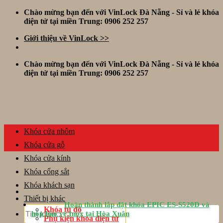
Skip
Chào mừng bạn đến với VinLock Đà Nẵng - Sỉ và lẻ khóa
to
điện tử tại miền Trung: 0906 252 257
content
Giới thiệu về VinLock >>
Chào mừng bạn đến với VinLock Đà Nẵng - Sỉ và lẻ khóa
điện tử tại miền Trung: 0906 252 257
Khóa cửa nhôm
Khóa cửa gỗ
Khóa cửa kính
Khóa cổng sắt
Khóa khách sạn
Thiết bị khác
Hoàn thành lắp đặt khóa EPIC ES-S520D và
Tìm
Khóa tủ đồ
hộp bảo vệ Inox tại Hòa Xuân
kiếm:
Phụ kiện khóa điện tử