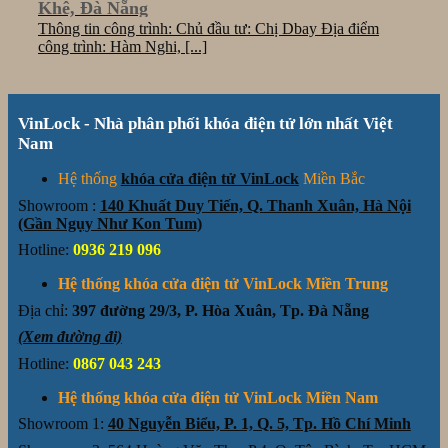
Khê, Đà Nẵng
Thông tin công trình: Chủ đầu tư: Chị Dbay Địa điểm
công trình: Hàm Nghi, [...]
VinLock - Nhà phân phối khóa điện tử lớn nhất Việt
Nam
Hệ thống
khóa cửa điện tử VinLock
Miền Bắc
Showroom :
140 Khuất Duy Tiến, Q. Thanh Xuân, Hà Nội
(Gần Ngụy Như Kon Tum)
Hotline:
0936 219 096
Hệ thống khóa cửa điện tử VinLock Miền Trung
Địa chỉ:
397 đường 29/3, P. Hòa Xuân, Tp. Đà Nẵng
(Xem đường đi)
Hotline:
0867 043 243
Hệ thống khóa cửa điện tử VinLock Miền Nam
Showroom 1:
40 Nguyễn Biểu, P. 1, Q. 5, Tp. Hồ Chí Minh