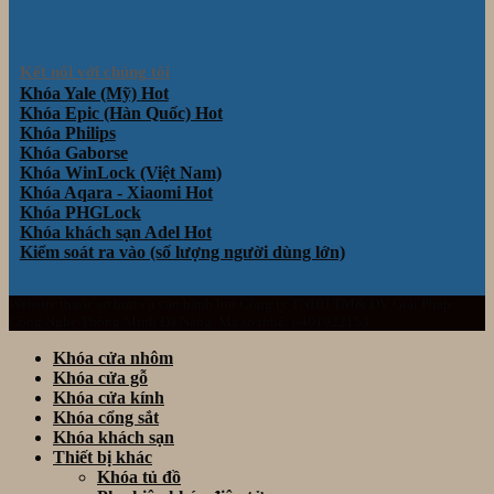
Kết nối với chúng tôi
Khóa Yale (Mỹ)
Khóa Epic (Hàn Quốc)
Khóa Philips
Khóa Gaborse
Khóa WinLock (Việt Nam)
Khóa Aqara - Xiaomi
Khóa PHGLock
Khóa khách sạn Adel
Kiểm soát ra vào (số lượng người dùng lớn)
Website thuộc sở hữu và vận hành bởi Công ty TNHH TM& DV Giải Pháp
Công Nghệ Thông Minh Đà Nẵng. Mã số thuế: 0401922153
Khóa cửa nhôm
Khóa cửa gỗ
Khóa cửa kính
Khóa cổng sắt
Khóa khách sạn
Thiết bị khác
Khóa tủ đồ