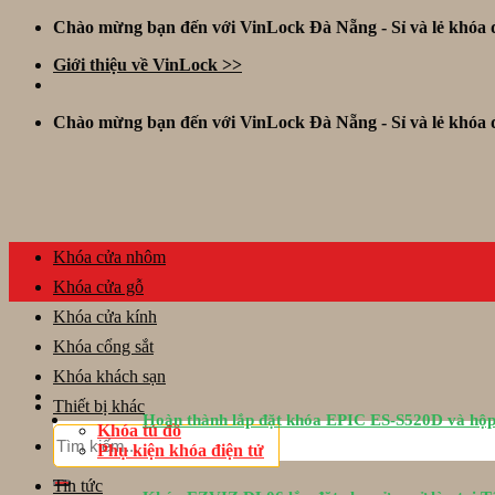
Skip
Chào mừng bạn đến với VinLock Đà Nẵng - Sỉ và lẻ khóa đ
to
Giới thiệu về VinLock >>
content
Chào mừng bạn đến với VinLock Đà Nẵng - Sỉ và lẻ khóa đ
Khóa cửa nhôm
Khóa cửa gỗ
Khóa cửa kính
Khóa cổng sắt
Khóa khách sạn
Thiết bị khác
Hoàn thành lắp đặt khóa EPIC ES-S520D và hộp
Khóa tủ đồ
Tìm
Phụ kiện khóa điện tử
kiếm:
Tin tức