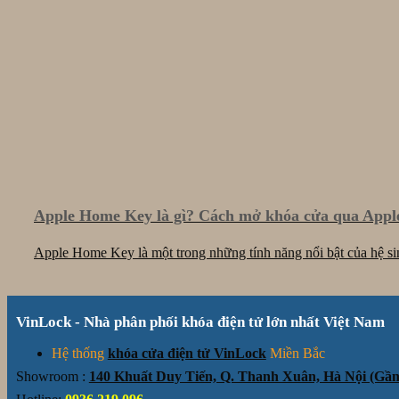
Apple Home Key là gì? Cách mở khóa cửa qua App
Apple Home Key là một trong những tính năng nổi bật của hệ sinh
VinLock - Nhà phân phối khóa điện tử lớn nhất Việt Nam
Hệ thống
khóa cửa điện tử VinLock
Miền Bắc
Showroom :
140 Khuất Duy Tiến, Q. Thanh Xuân, Hà Nội (G