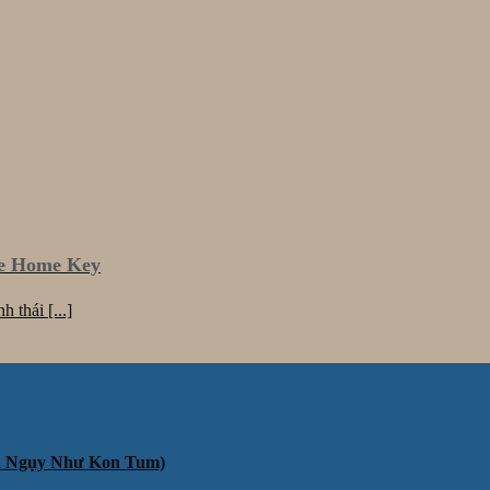
le Home Key
 thái [...]
ần Ngụy Như Kon Tum)