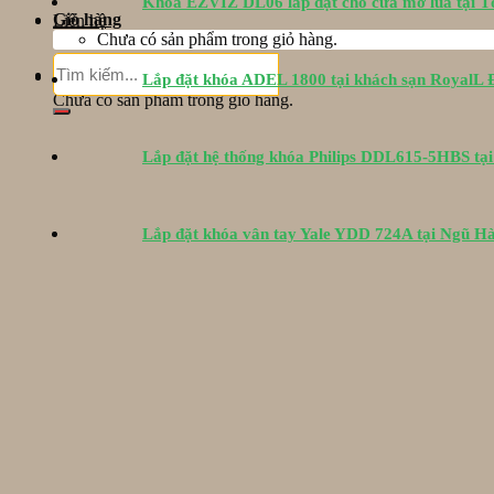
Khóa EZVIZ DL06 lắp đặt cho cửa mở lùa tại 
Giỏ hàng
Liên hệ
Chưa có sản phẩm trong giỏ hàng.
Tìm
Giỏ hàng
Lắp đặt khóa ADEL 1800 tại khách sạn RoyalL
kiếm:
Chưa có sản phẩm trong giỏ hàng.
Lắp đặt hệ thống khóa Philips DDL615-5HBS tạ
Lắp đặt khóa vân tay Yale YDD 724A tại Ngũ H