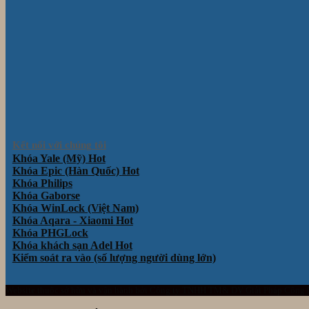
Kết nối với chúng tôi
Khóa Yale (Mỹ)
Khóa Epic (Hàn Quốc)
Khóa Philips
Khóa Gaborse
Khóa WinLock (Việt Nam)
Khóa Aqara - Xiaomi
Khóa PHGLock
Khóa khách sạn Adel
Kiểm soát ra vào (số lượng người dùng lớn)
Website thuộc sở hữu và vận hành bởi Công ty TNHH TM& DV Giải Pháp Công