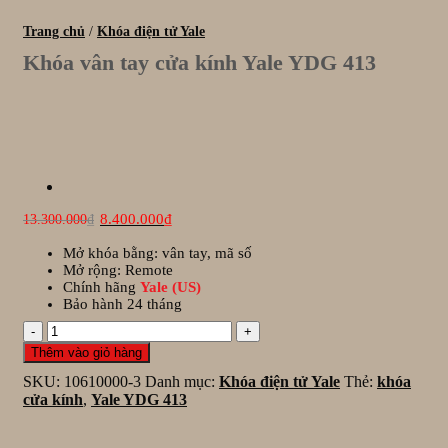
Trang chủ
/
Khóa điện tử Yale
Khóa vân tay cửa kính Yale YDG 413
Giá
Giá
8.400.000
₫
13.300.000
₫
gốc
hiện
là:
tại
Mở khóa bằng: vân tay, mã số
13.300.000₫.
là:
Mở rộng: Remote
8.400.000₫.
Chính hãng
Yale (US)
Bảo hành 24 tháng
Khóa
vân
Thêm vào giỏ hàng
tay
SKU:
10610000-3
Danh mục:
Khóa điện tử Yale
Thẻ:
khóa
cửa
cửa kính
,
Yale YDG 413
kính
Yale
YDG