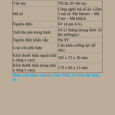
Vân tay:
Tối đa 20 vân tay.
Công nghệ mã số ảo.
Gồm
Mã số
3 mã số: Mã Master – Mã
User – Mã khách.
Nguồn điện:
6V (4 pin AA).
10-12 tháng (trung bình 10
Tuổi thọ pin trung bình:
lần mở/ngày)
Nguồn điện khẩn cấp:
Pin 9V
Cửa kính cường lực (lề
Loại cửa phù hợp:
sàn)
Kích thước thân ngoài (dài
185 x 72 x 36 mm
x rộng x cao):
Kích thước thân trong (dài
179 x 66 x 13 mm
x rộng x cao):
Hình ảnh khóa vân tay Yale YDG 413 lắp đặt thực
tế: