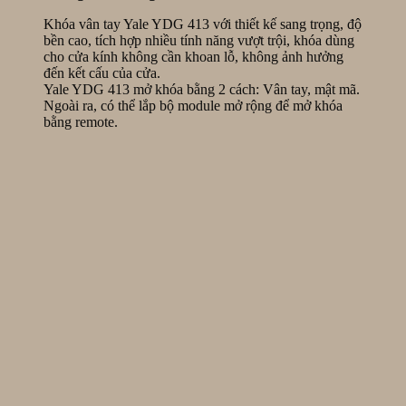
An
F731G
724A
Đà
Khóa vân tay Yale YDG 413 với thiết kế sang trọng, độ
và
tại
Nẵng
bền cao, tích hợp nhiều tính năng vượt trội, khóa dùng
hộp
Ngũ
cho cửa kính không cần khoan lỗ, không ảnh hưởng
bảo
Hành
đến kết cấu của cửa.
vệ
Sơn,
Yale YDG 413 mở khóa bằng 2 cách: Vân tay, mật mã.
Inox
Đà
Ngoài ra, có thể lắp bộ module mở rộng để mở khóa
tại
Nẵng
bằng remote.
khu
FPT
Đà
Nẵng