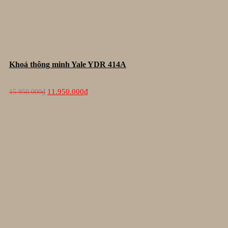
Khoá thông minh Yale YDR 414A
Giá
Giá
11.950.000
₫
15.950.000
₫
gốc
hiện
là:
tại
15.950.000₫.
là:
11.950.000₫.