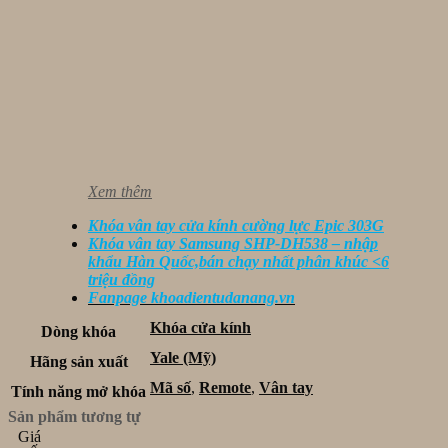
Xem thêm
Khóa vân tay cửa kính cường lực Epic 303G
Khóa vân tay Samsung SHP-DH538 – nhập
khẩu Hàn Quốc,bán chạy nhất phân khúc <6
triệu đồng
Fanpage khoadientudanang.vn
Khóa cửa kính
Dòng khóa
Yale (Mỹ)
Hãng sản xuất
Mã số
,
Remote
,
Vân tay
Tính năng mở khóa
Sản phẩm tương tự
Giá