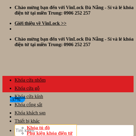
Skip
Chào mừng bạn đến với VinLock Đà Nẵng - Sỉ và lẻ khóa
to
điện tử tại miền Trung: 0906 252 257
content
Giới thiệu về VinLock >>
Chào mừng bạn đến với VinLock Đà Nẵng - Sỉ và lẻ khóa
điện tử tại miền Trung: 0906 252 257
Khóa cửa nhôm
Khóa cửa gỗ
Khóa cửa kính
-37%
Khóa cổng sắt
Khóa khách sạn
Thiết bị khác
Tìm
Khóa tủ đồ
kiếm:
Phụ kiện khóa điện tử