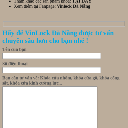
Tham khảo các sản phẩm khóa:
TẠI ĐÂY
Xem thêm tại Fanpage:
Vinlock Đà Nẵng
_ _ _
Hãy để VinLock Đà Nẵng được tư vấn
chuyên sâu hơn cho bạn nhé !
Tên của bạn
Số điện thoại
Bạn cần tư vấn về: Khóa cửa nhôm, khóa cửa gỗ, khóa cổng
sắt, khóa cửa kính cường lực...