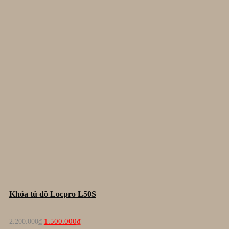
Khóa tủ đồ Locpro L50S
Giá
Giá
1.500.000
₫
2.200.000
₫
gốc
hiện