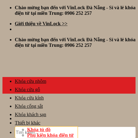
Skip
Chào mừng bạn đến với VinLock Đà Nẵng - Sỉ và lẻ khóa
to
điện tử tại miền Trung: 0906 252 257
content
Giới thiệu về VinLock >>
Chào mừng bạn đến với VinLock Đà Nẵng - Sỉ và lẻ khóa
điện tử tại miền Trung: 0906 252 257
Khóa cửa nhôm
Khóa cửa gỗ
Khóa cửa kính
Khóa cổng sắt
Khóa khách sạn
Thiết bị khác
Tìm
Khóa tủ đồ
kiếm:
Phụ kiện khóa điện tử