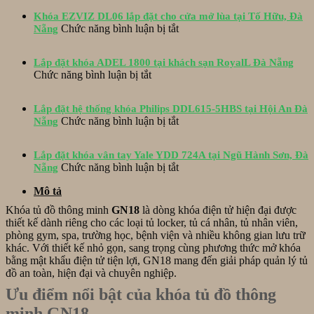
thành
Khóa EZVIZ DL06 lắp đặt cho cửa mở lùa tại Tố Hữu, Đà
lắp
ở
Chức năng bình luận bị tắt
Nẵng
đặt
Khóa
khóa
EZVIZ
EPIC
Lắp đặt khóa ADEL 1800 tại khách sạn RoyalL Đà Nẵng
DL06
ES-
ở
Chức năng bình luận bị tắt
lắp
S520D
Lắp
đặt
và
đặt
cho
hộp
Lắp đặt hệ thống khóa Philips DDL615-5HBS tại Hội An Đà
khóa
cửa
ở
bảo
Chức năng bình luận bị tắt
Nẵng
ADEL
mở
Lắp
vệ
1800
lùa
đặt
Inox
tại
tại
Lắp đặt khóa vân tay Yale YDD 724A tại Ngũ Hành Sơn, Đà
hệ
tại
khách
Tố
ở
Chức năng bình luận bị tắt
Nẵng
thống
Hòa
sạn
Hữu,
Lắp
khóa
Xuân
RoyalL
Mô tả
Đà
đặt
Philips
Đà
Nẵng
khóa
DDL615-
Khóa tủ đồ thông minh
GN18
là dòng khóa điện tử hiện đại được
Nẵng
vân
5HBS
thiết kế dành riêng cho các loại tủ locker, tủ cá nhân, tủ nhân viên,
tay
tại
phòng gym, spa, trường học, bệnh viện và nhiều không gian lưu trữ
Yale
Hội
khác. Với thiết kế nhỏ gọn, sang trọng cùng phương thức mở khóa
YDD
An
bằng mật khẩu điện tử tiện lợi, GN18 mang đến giải pháp quản lý tủ
724A
Đà
đồ an toàn, hiện đại và chuyên nghiệp.
tại
Nẵng
Ưu điểm nổi bật của khóa tủ đồ thông
Ngũ
Hành
minh GN18