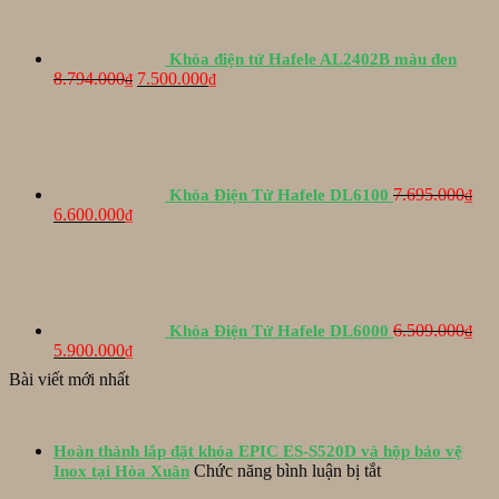
Khóa điện tử Hafele AL2402B màu đen
Giá
Giá
8.794.000
7.500.000
₫
₫
gốc
hiện
là:
tại
8.794.000₫.
là:
7.500.000₫.
7.695.000
Khóa Điện Tử Hafele DL6100
₫
Giá
Giá
6.600.000
₫
gốc
hiện
là:
tại
7.695.000₫.
là:
6.600.000₫.
6.509.000
Khóa Điện Tử Hafele DL6000
₫
Giá
Giá
5.900.000
₫
gốc
hiện
Bài viết mới nhất
là:
tại
6.509.000₫.
là:
5.900.000₫.
Hoàn thành lắp đặt khóa EPIC ES-S520D và hộp bảo vệ
ở
Chức năng bình luận bị tắt
Inox tại Hòa Xuân
Hoàn