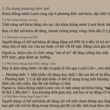
1. Đa dang phương thức mở
Khóa thông minh Lumi cung cấp 6 phương thức mở khóa, đặc biệt có t
1.1 Mở khóa bằng vân tay
Tính năng mở khóa bằng vân tay của khóa thông minh Lumi được ứn
Bạn có thể mở khóa dễ dàng, nhanh chóng trong vòng chưa đầy 0.5 giâ
1.2 Mở khóa bằng mã PIN
Người dùng có thể mở khóa dễ dàng bằng mã PIN từ 4 đến 10 ký tự
nhạy khi có tiếp xúc của tay hoặc cơ thể với bề mặt. Bằng cách ghi 
Ngoài ra, khóa còn có chức năng “mã số ảo” để tăng cường bảo mật.
PIN thực, giúp đánh lạc hướng.
1.3 Mở khóa bằng mật khẩu dùng 1 lần
Đây là tính năng được cài đặt và quản lý tên app Lumi Life+, chủ nh
– Phương thức 1: Mật khẩu chỉ dùng duy nhất 1 lần sau đó sẽ tự độn
– Phương thức 2: Cài đặt mật khẩu có thể sử dụng trong một khoảng t
đình cần sửa chữa, lắp đặt mà không có nhà.
Ngoài ra, khóa thông minh Lumi còn có tính năng mở khóa bằng “
mậ
từ thứ 2 đến thứ 7. Sau khoảng thời gian này, mã hóa sẽ tự động vô h
1.4 Mở khóa bằng App Lumi Life+
Người dùng có thể mở khóa dễ dàng chỉ với một chạm thông qua ứng
bạn giữ cửa mở tự động trong khung giờ đã cài đặt, linh hoạt theo nhu