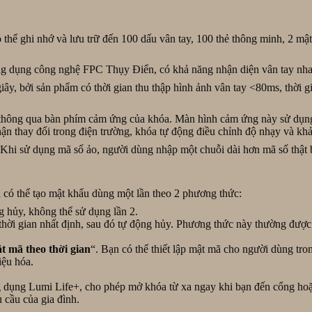
hể ghi nhớ và lưu trữ đến 100 dấu vân tay, 100 thẻ thông minh, 2 mậ
g dụng công nghệ FPC Thụy Điển, có khả năng nhận diện vân tay nha
y, bởi sản phẩm có thời gian thu thập hình ảnh vân tay <80ms, thời g
 thông qua bàn phím cảm ứng của khóa. Màn hình cảm ứng này sử dụn
nhận thay đổi trong điện trường, khóa tự động điều chỉnh độ nhạy và k
 Khi sử dụng mã số ảo, người dùng nhập một chuỗi dài hơn mã số thật 
à có thể tạo mật khẩu dùng một lần theo 2 phương thức:
g hủy, không thể sử dụng lần 2.
hời gian nhất định, sau đó tự động hủy. Phương thức này thường được 
t mã theo thời gian
“. Bạn có thể thiết lập mật mã cho người dùng tro
iệu hóa.
 dụng Lumi Life+, cho phép mở khóa từ xa ngay khi bạn đến cổng hoặc
 cầu của gia đình.