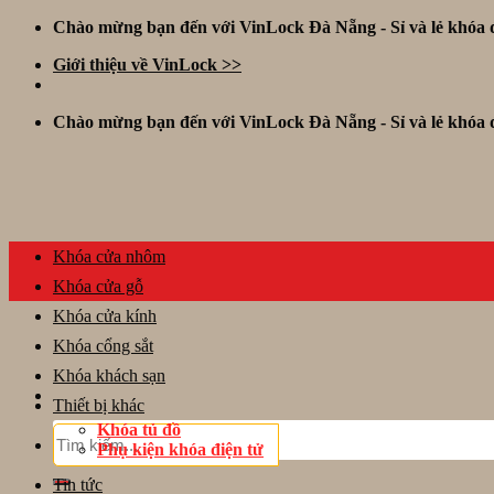
Skip
Chào mừng bạn đến với VinLock Đà Nẵng - Sỉ và lẻ khóa đ
to
Giới thiệu về VinLock >>
content
Chào mừng bạn đến với VinLock Đà Nẵng - Sỉ và lẻ khóa đ
Khóa cửa nhôm
Khóa cửa gỗ
Khóa cửa kính
Khóa cổng sắt
Khóa khách sạn
Thiết bị khác
Khóa tủ đồ
Tìm
Phụ kiện khóa điện tử
kiếm:
Tin tức