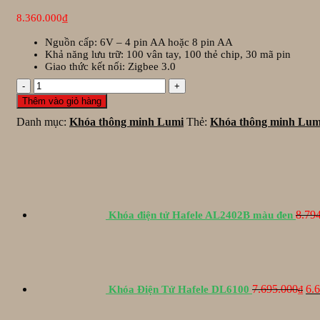
8.360.000
₫
Nguồn cấp: 6V – 4 pin AA hoặc 8 pin AA
Khả năng lưu trữ: 100 vân tay, 100 thẻ chip, 30 mã pin
Giao thức kết nối: Zigbee 3.0
Khóa
thông
Thêm vào giỏ hàng
minh
Danh mục:
Khóa thông minh Lumi
Thẻ:
Khóa thông minh Lum
Lumi
số
lượng
8.79
Khóa điện tử Hafele AL2402B màu đen
Gi
gố
là:
7.6
7.695.000
6.
Khóa Điện Tử Hafele DL6100
₫
Gi
gố