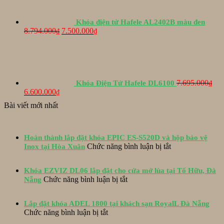
5.119.000₫.
Khóa điện tử Hafele AL2402B màu đen
Giá
Giá
8.794.000
7.500.000
₫
₫
gốc
hiện
là:
tại
8.794.000₫.
là:
7.500.000₫.
7.695.000
Khóa Điện Tử Hafele DL6100
₫
Giá
Giá
6.600.000
₫
gốc
hiện
Bài viết mới nhất
là:
tại
7.695.000₫.
là:
6.600.000₫.
Hoàn thành lắp đặt khóa EPIC ES-S520D và hộp bảo vệ
ở
Chức năng bình luận bị tắt
Inox tại Hòa Xuân
Hoàn
thành
Khóa EZVIZ DL06 lắp đặt cho cửa mở lùa tại Tố Hữu, Đà
lắp
ở
Chức năng bình luận bị tắt
Nẵng
đặt
Khóa
khóa
EZVIZ
EPIC
Lắp đặt khóa ADEL 1800 tại khách sạn RoyalL Đà Nẵng
DL06
ES-
ở
Chức năng bình luận bị tắt
lắp
S520D
Lắp
đặt