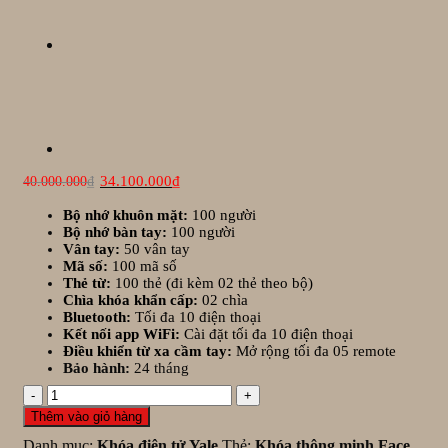
Giá
Giá
34.100.000
₫
40.000.000
₫
gốc
hiện
là:
tại
Bộ nhớ khuôn mặt:
100 người
40.000.000₫.
là:
Bộ nhớ bàn tay:
100 người
34.100.000₫.
Vân tay:
50 vân tay
Mã số:
100 mã số
Thẻ từ:
100 thẻ (đi kèm 02 thẻ theo bộ)
Chìa khóa khẩn cấp:
02 chìa
Bluetooth:
Tối đa 10 điện thoại
Kết nối app WiFi:
Cài đặt tối đa 10 điện thoại
Điều khiển từ xa cầm tay:
Mở rộng tối đa 05 remote
Bảo hành:
24 tháng
Khóa
thông
Thêm vào giỏ hàng
minh
Danh mục:
Khóa điện tử Yale
Thẻ:
Khóa thông minh Face
Face