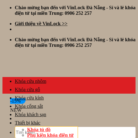
Skip
Chào mừng bạn đến với VinLock Đà Nẵng - Sỉ và lẻ khóa
to
điện tử tại miền Trung: 0906 252 257
content
Giới thiệu về VinLock >>
Chào mừng bạn đến với VinLock Đà Nẵng - Sỉ và lẻ khóa
điện tử tại miền Trung: 0906 252 257
Khóa cửa nhôm
Khóa cửa gỗ
Khóa cửa kính
-15%
Khóa cổng sắt
NEW
Khóa khách sạn
Thiết bị khác
Tìm
Khóa tủ đồ
kiếm:
Phụ kiện khóa điện tử