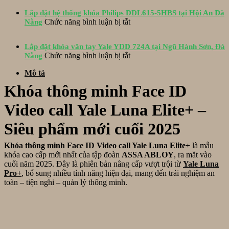
và
đặt
cho
hộp
Lắp đặt hệ thống khóa Philips DDL615-5HBS tại Hội An Đà
khóa
cửa
ở
bảo
Chức năng bình luận bị tắt
Nẵng
ADEL
mở
Lắp
vệ
1800
lùa
đặt
Inox
tại
tại
Lắp đặt khóa vân tay Yale YDD 724A tại Ngũ Hành Sơn, Đà
hệ
tại
khách
Tố
ở
Chức năng bình luận bị tắt
Nẵng
thống
Hòa
sạn
Hữu,
Lắp
khóa
Xuân
RoyalL
Mô tả
Đà
đặt
Philips
Đà
Nẵng
khóa
DDL615-
Khóa thông minh Face ID
Nẵng
vân
5HBS
tay
tại
Video call Yale Luna Elite+ –
Yale
Hội
YDD
An
Siêu phẩm mới cuối 2025
724A
Đà
tại
Nẵng
Khóa thông minh Face ID Video call Yale Luna Elite+
là mẫu
Ngũ
khóa cao cấp mới nhất của tập đoàn
ASSA ABLOY
, ra mắt vào
Hành
cuối năm 2025. Đây là phiên bản nâng cấp vượt trội từ
Yale Luna
Sơn,
Pro+
, bổ sung nhiều tính năng hiện đại, mang đến trải nghiệm an
Đà
toàn – tiện nghi – quản lý thông minh.
Nẵng