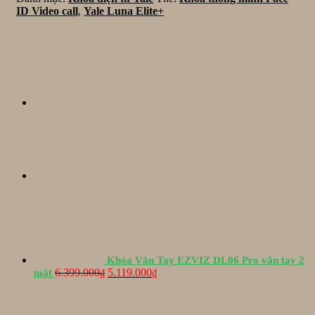
ID Video call
,
Yale Luna Elite+
ID
Video
call
-
Yale
Luna
Elite+
số
lượng
Khóa Vân Tay EZVIZ DL06 Pro vân tay 2
Giá
Giá
6.399.000
5.119.000
mặt
₫
₫
gốc
hiện
là:
tại
6.399.000₫.
là: