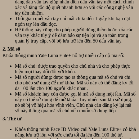
dạng dấu vân tay giúp nhận diện dấu vân tay một cách chính
xác và tăng tốc độ quét nhanh hơn so với các công nghệ vân
tay tiền nhiệm.
Thời gian quét vân tay chỉ mất chưa đến 1 giây khi bạn đặt
ngón tay lên đầu đọc.
Hệ thống này cũng cho phép người dùng thêm hoặc xóa các
vân tay khác tùy ý để đảm bảo sự tiện lợi và an toàn trong
quản lý truy cập, với bộ lưu trữ lên đến 50 dấu vân tay.
2. Mã số
Khóa thông minh Yale Luna Elite+ hỗ trợ nhiều cấp độ mã số:
Mã số chủ: được trao quyền cho chủ nhà và cho phép thực
hiện mọi thay đổi đối với khóa.
Mã số người dùng: được tạo ra thông qua mã số chủ và chỉ
cho phép sử dụng để mở khóa. Mã số này có thể đăng ký tối
đa 100 lần cho 100 người khác nhau.
Mã số khách: hay còn được gọi là mã số dùng một lần. Mã số
này có thể sử dụng để mở khóa. Tuy nhiên sau khi sử dụng,
nó sẽ bị vô hiệu hóa vĩnh viễn. Chủ nhà cần đăng ký lại mã
số này thông qua mã số chủ nếu muốn sử dụng tiếp.
3. Thẻ từ
Khóa thông minh Face ID Video call Yale Luna Elite+ có khả
năng lưu trữ lớn với sức chứa tối đa lên đến 100 thẻ từ.