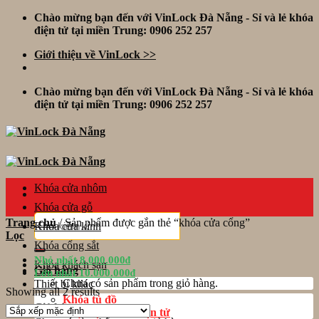
Skip
Chào mừng bạn đến với VinLock Đà Nẵng - Sỉ và lẻ khóa
to
điện tử tại miền Trung: 0906 252 257
content
Giới thiệu về VinLock >>
Chào mừng bạn đến với VinLock Đà Nẵng - Sỉ và lẻ khóa
điện tử tại miền Trung: 0906 252 257
Khóa cửa nhôm
Khóa cửa gỗ
Tìm
Trang chủ
/
Sản phẩm được gắn thẻ “khóa cửa cổng”
Khóa cửa kính
kiếm:
Lọc
Khóa cổng sắt
Nhỏ nhất
8.000.000
₫
Khóa khách sạn
Giỏ hàng
Lớn nhất
10.000.000
₫
Chưa có sản phẩm trong giỏ hàng.
Thiết bị khác
Showing all 2 results
Khóa tủ đồ
Giỏ hàng
Phụ kiện khóa điện tử