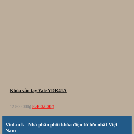
Khóa vân tay Yale YDR41A
Giá
Giá
8.400.000
₫
12.800.000
₫
gốc
hiện
là:
tại
12.800.000₫.
là:
VinLock - Nhà phân phối khóa điện tử lớn nhất Việt
8.400.000₫.
Nam