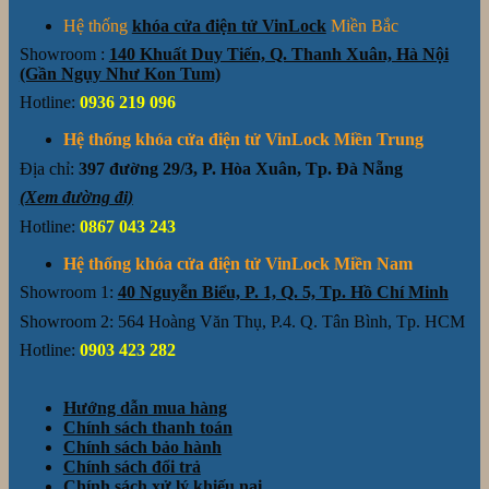
Hệ thống
khóa cửa điện tử VinLock
Miền Bắc
Showroom :
140 Khuất Duy Tiến, Q. Thanh Xuân, Hà Nội
(Gần Ngụy Như Kon Tum)
Hotline:
0936 219 096
Hệ thống khóa cửa điện tử VinLock Miền Trung
Địa chỉ:
397 đường 29/3, P. Hòa Xuân, Tp. Đà Nẵng
(Xem đường đi)
Hotline:
0867 043 243
Hệ thống khóa cửa điện tử VinLock Miền Nam
Showroom 1:
40 Nguyễn Biểu, P. 1, Q. 5, Tp. Hồ Chí Minh
Showroom 2: 564 Hoàng Văn Thụ, P.4. Q. Tân Bình, Tp. HCM
Hotline:
0903 423 282
Hướng dẫn mua hàng
Chính sách thanh toán
Chính sách bảo hành
Chính sách đổi trả
Chính sách xử lý khiếu nại