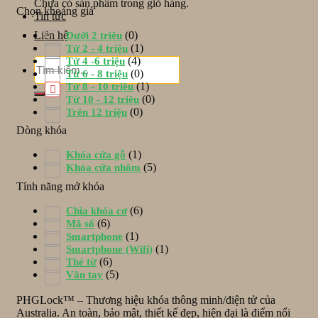
Chưa có sản phẩm trong giỏ hàng.
Chọn khoảng giá
Tin tức
(0)
Liên hệ
Dưới 2 triệu
(1)
Từ 2 - 4 triệu
(4)
Từ 4 -6 triệu
Tìm
(0)
Từ 6 - 8 triệu
kiếm:
(1)
Từ 8 - 10 triệu
(0)
Từ 10 - 12 triệu
(0)
Trên 12 triệu
Dòng khóa
(1)
Khóa cửa gỗ
(5)
Khóa cửa nhôm
Tính năng mở khóa
(6)
Chìa khóa cơ
(6)
Mã số
(1)
Smartphone
(1)
Smartphone (Wifi)
(6)
Thẻ từ
(5)
Vân tay
PHGLock™ – Thương hiệu khóa thông minh/điện tử của
Australia. An toàn, bảo mật, thiết kế đẹp, hiện đại là điểm nổi