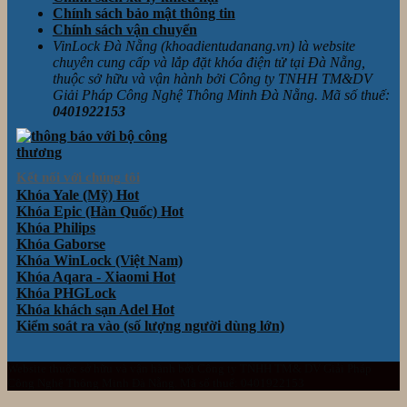
Chính sách bảo mật thông tin
Chính sách vận chuyển
VinLock Đà Nẵng (khoadientudanang.vn) là website
chuyên cung cấp và lắp đặt khóa điện tử tại Đà Nẵng,
thuộc sở hữu và vận hành bởi Công ty TNHH TM&DV
Giải Pháp Công Nghệ Thông Minh Đà Nẵng. Mã số thuế:
0401922153
Kết nối với chúng tôi
Khóa Yale (Mỹ)
Khóa Epic (Hàn Quốc)
Khóa Philips
Khóa Gaborse
Khóa WinLock (Việt Nam)
Khóa Aqara - Xiaomi
Khóa PHGLock
Khóa khách sạn Adel
Kiểm soát ra vào (số lượng người dùng lớn)
Website thuộc sở hữu và vận hành bởi Công ty TNHH TM& DV Giải Pháp
Công Nghệ Thông Minh Đà Nẵng. Mã số thuế: 0401922153