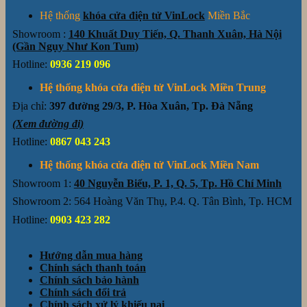
Hệ thống
khóa cửa điện tử VinLock
Miền Bắc
Showroom :
140 Khuất Duy Tiến, Q. Thanh Xuân, Hà Nội
(Gần Ngụy Như Kon Tum)
Hotline:
0936 219 096
Hệ thống khóa cửa điện tử VinLock Miền Trung
Địa chỉ:
397 đường 29/3, P. Hòa Xuân, Tp. Đà Nẵng
(Xem đường đi)
Hotline:
0867 043 243
Hệ thống khóa cửa điện tử VinLock Miền Nam
Showroom 1:
40 Nguyễn Biểu, P. 1, Q. 5, Tp. Hồ Chí Minh
Showroom 2: 564 Hoàng Văn Thụ, P.4. Q. Tân Bình, Tp. HCM
Hotline:
0903 423 282
Hướng dẫn mua hàng
Chính sách thanh toán
Chính sách bảo hành
Chính sách đổi trả
Chính sách xử lý khiếu nại