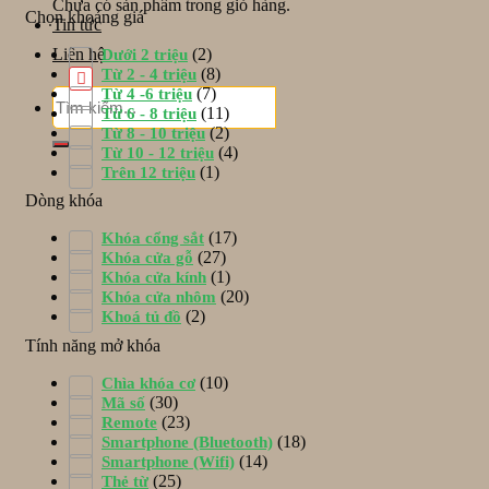
Chưa có sản phẩm trong giỏ hàng.
Chọn khoảng giá
Tin tức
(2)
Liên hệ
Dưới 2 triệu
(8)
Từ 2 - 4 triệu
(7)
Từ 4 -6 triệu
Tìm
(11)
Từ 6 - 8 triệu
kiếm:
(2)
Từ 8 - 10 triệu
(4)
Từ 10 - 12 triệu
(1)
Trên 12 triệu
Dòng khóa
(17)
Khóa cổng sắt
(27)
Khóa cửa gỗ
(1)
Khóa cửa kính
(20)
Khóa cửa nhôm
(2)
Khoá tủ đồ
Tính năng mở khóa
(10)
Chìa khóa cơ
(30)
Mã số
(23)
Remote
(18)
Smartphone (Bluetooth)
(14)
Smartphone (Wifi)
(25)
Thẻ từ