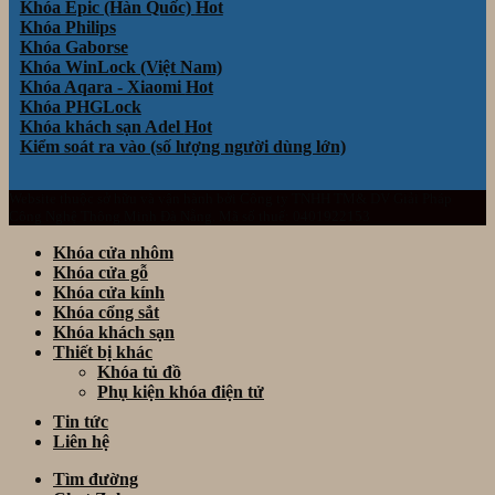
Khóa Epic (Hàn Quốc)
Khóa Philips
Khóa Gaborse
Khóa WinLock (Việt Nam)
Khóa Aqara - Xiaomi
Khóa PHGLock
Khóa khách sạn Adel
Kiểm soát ra vào (số lượng người dùng lớn)
Website thuộc sở hữu và vận hành bởi Công ty TNHH TM& DV Giải Pháp
Công Nghệ Thông Minh Đà Nẵng. Mã số thuế: 0401922153
Khóa cửa nhôm
Khóa cửa gỗ
Khóa cửa kính
Khóa cổng sắt
Khóa khách sạn
Thiết bị khác
Khóa tủ đồ
Phụ kiện khóa điện tử
Tin tức
Liên hệ
Tìm đường