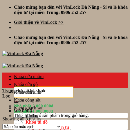
Skip
Chào mừng bạn đến với VinLock Đà Nẵng - Sỉ và lẻ khóa
to
điện tử tại miền Trung: 0906 252 257
content
Giới thiệu về VinLock >>
Chào mừng bạn đến với VinLock Đà Nẵng - Sỉ và lẻ khóa
điện tử tại miền Trung: 0906 252 257
Khóa cửa nhôm
Khóa cửa gỗ
Tìm
Trang chủ
/
Khóa Epic
Khóa cửa kính
kiếm:
Lọc
Khóa cổng sắt
Nhỏ nhất
2.000.000
₫
Khóa khách sạn
Giỏ hàng
Lớn nhất
4.000.000
₫
Chưa có sản phẩm trong giỏ hàng.
Thiết bị khác
Showing all 8 results
Khóa tủ đồ
Giỏ hàng
Phụ kiện khóa điện tử