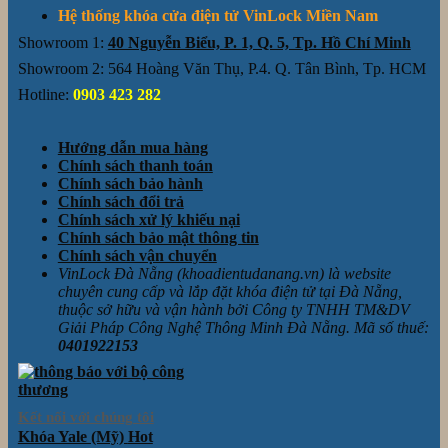
Hệ thống khóa cửa điện tử VinLock Miền Nam
Showroom 1:
40 Nguyễn Biểu, P. 1, Q. 5, Tp. Hồ Chí Minh
Showroom 2: 564 Hoàng Văn Thụ, P.4. Q. Tân Bình, Tp. HCM
Hotline:
0903 423 282
Hướng dẫn mua hàng
Chính sách thanh toán
Chính sách bảo hành
Chính sách đổi trả
Chính sách xử lý khiếu nại
Chính sách bảo mật thông tin
Chính sách vận chuyển
VinLock Đà Nẵng (khoadientudanang.vn) là website
chuyên cung cấp và lắp đặt khóa điện tử tại Đà Nẵng,
thuộc sở hữu và vận hành bởi Công ty TNHH TM&DV
Giải Pháp Công Nghệ Thông Minh Đà Nẵng. Mã số thuế:
0401922153
Kết nối với chúng tôi
Khóa Yale (Mỹ)