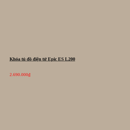
Khóa tủ đồ điện tử Epic ES L200
2.690.000
₫